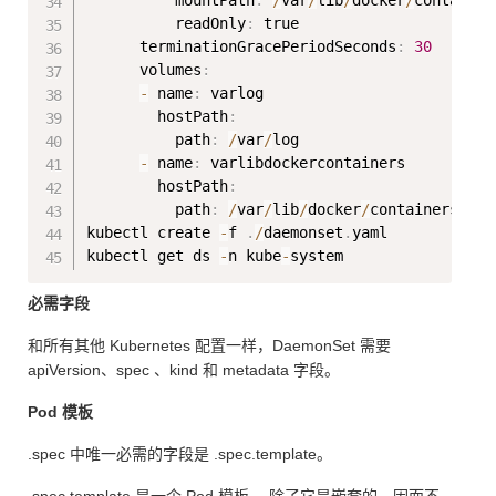
          mountPath
:
/
var
/
lib
/
docker
/
containers
          readOnly
:
 true

      terminationGracePeriodSeconds
:
30
      volumes
:
-
 name
:
 varlog

        hostPath
:
          path
:
/
var
/
log

-
 name
:
 varlibdockercontainers

        hostPath
:
          path
:
/
var
/
lib
/
docker
/
containers

kubectl create 
-
f 
.
/
daemonset
.
yaml

kubectl get ds 
-
n kube
-
必需字段
和所有其他 Kubernetes 配置一样，DaemonSet 需要
apiVersion、spec 、kind 和 metadata 字段。
Pod 模板
.spec 中唯一必需的字段是 .spec.template。