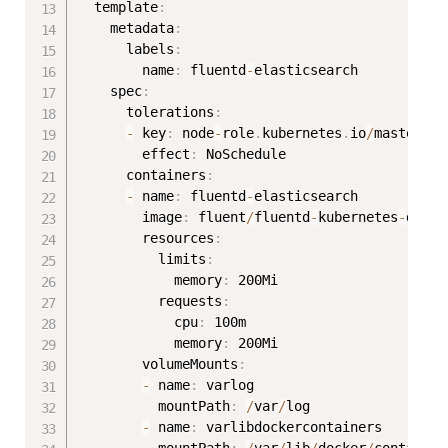
  template
:
    metadata
:
      labels
:
        name
:
 fluentd
-
elasticsearch

    spec
:
      tolerations
:
-
 key
:
 node
-
role
.
kubernetes
.
io
/
master

        effect
:
 NoSchedule

      containers
:
-
 name
:
 fluentd
-
elasticsearch

        image
:
 fluent
/
fluentd
-
kubernetes
-
daemo
        resources
:
          limits
:
            memory
:
 200Mi

          requests
:
            cpu
:
 100m

            memory
:
 200Mi

        volumeMounts
:
-
 name
:
 varlog

          mountPath
:
/
var
/
log

-
 name
:
 varlibdockercontainers
