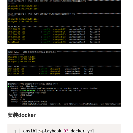
安装docker
Copy
ansible
-
playbook 
03
.
docker
.