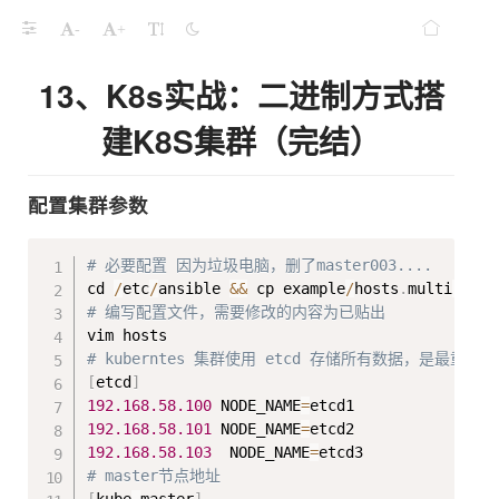
-
+
13、K8s实战：二进制方式搭
建K8S集群（完结）
配置集群参数
Copy
# 必要配置 因为垃圾电脑，删了master003....
cd 
/
etc
/
ansible 
&
&
 cp example
/
hosts
.
multi
-
# 编写配置文件，需要修改的内容为已贴出
# kuberntes 集群使用 etcd 存储所有数据，是最重
[
etcd
]
192.168
.58
.100
 NODE_NAME
=
192.168
.58
.101
 NODE_NAME
=
192.168
.58
.103
  NODE_NAME
=
# master节点地址