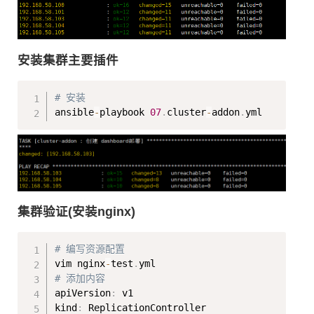
安装集群主要插件
Copy
# 安装
ansible
-
playbook 
07
.
cluster
-
addon
.
集群验证(安装nginx)
Copy
# 编写资源配置
vim nginx
-
test
.
# 添加内容
apiVersion
:
 v1

kind
:
 ReplicationController
