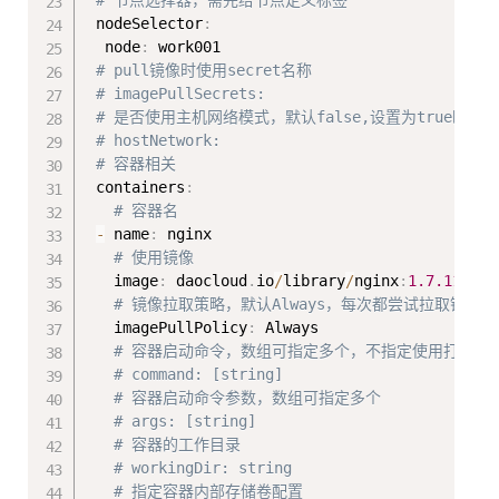
 nodeSelector
:
  node
:
 work001

# pull镜像时使用secret名称
# imagePullSecrets: 
# 是否使用主机网络模式，默认false,设置为true时，不
# hostNetwork:
# 容器相关
 containers
:
# 容器名
-
 name
:
 nginx

# 使用镜像 
   image
:
 daocloud
.
io
/
library
/
nginx
:
1.7
.11
# 镜像拉取策略，默认Always，每次都尝试拉取镜像，N
   imagePullPolicy
:
 Always

# 容器启动命令，数组可指定多个，不指定使用打包时
# command: [string]   
# 容器启动命令参数，数组可指定多个
# args: [string]
# 容器的工作目录
# workingDir: string 
# 指定容器内部存储卷配置