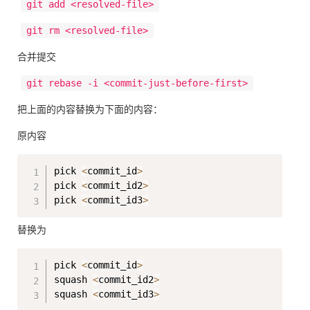
git add <resolved-file>
git rm <resolved-file>
合并提交
git rebase -i <commit-just-before-first>
把上面的内容替换为下面的内容：
原内容
Copy
pick 
<
commit_id
>
pick 
<
commit_id2
>
pick 
<
commit_id3
>
替换为
Copy
pick 
<
commit_id
>
squash 
<
commit_id2
>
squash 
<
commit_id3
>