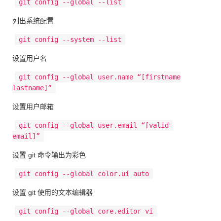
git config --global --list
列出系统配置
git config --system --list
设置用户名
git config --global user.name “[firstname
lastname]”
设置用户邮箱
git config --global user.email “[valid-
email]”
设置 git 命令输出为彩色
git config --global color.ui auto
设置 git 使用的文本编辑器
git config --global core.editor vi