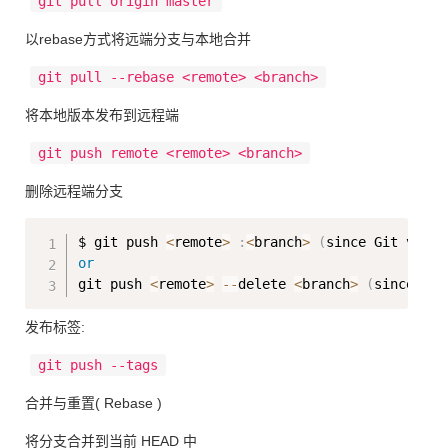
git pull origin master
以rebase方式将远端分支与本地合并
git pull --rebase <remote> <branch>
将本地版本发布到远程端
git push remote <remote> <branch>
删除远程端分支
Copy
$ git push 
<
remote
>
:
<
branch
>
(
since Git v1
.
5.
or
git push 
<
remote
>
-
-
delete 
<
branch
>
(
since Git
发布标签:
git push --tags
合并与重置( Rebase )
将分支合并到当前 HEAD 中