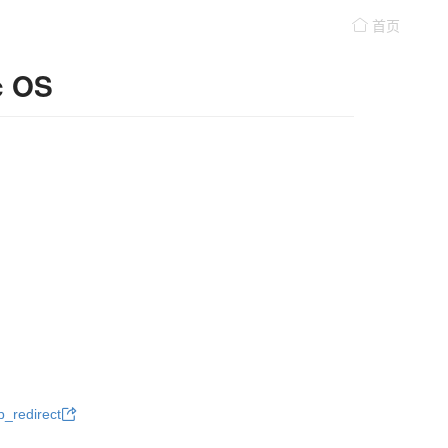
首页
c OS
p_redirect