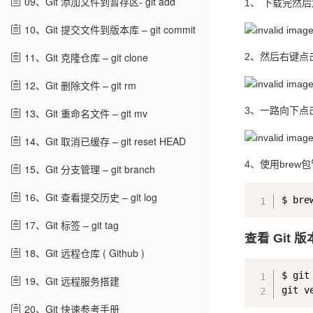
09、Git 添加文件到暂存区- git add
1、 下载完然
10、Git 提交文件到版本库 – git commit
11、Git 克隆仓库 – git clone
2、然后右键点击git-2
12、Git 删除文件 – git rm
3、一路向下点击
13、Git 重命名文件 – git mv
14、Git 取消已缓存 – git reset HEAD
4、使用brew
15、Git 分支管理 – git branch
16、Git 查看提交历史 – git log
17、Git 标签 – git tag
查看 Git 版
18、Git 远程仓库 ( Github )
$ git
19、Git 远程服务搭建
git v
20、Git 快速参考手册