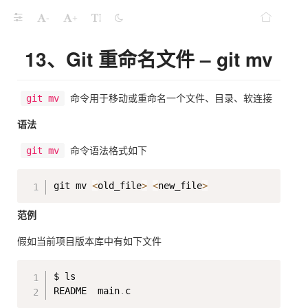
-
+
13、Git 重命名文件 – git mv
git mv
命令用于移动或重命名一个文件、目录、软连接
语法
git mv
命令语法格式如下
Copy
git mv 
<
old_file
>
<
new_file
>
范例
假如当前项目版本库中有如下文件
Copy
$ ls 

README  main
.