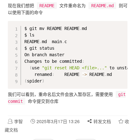
现在我们想把
README
文件重命名为
README.md
则可
以使用下面的命令
Copy
$ git mv README README
.
md

$ ls

README
.
md  main
.
c

$ git status

On branch master

Changes to be committed
:
(
use 
"git reset HEAD <file>..."
 to unstage
)
    renamed
:
    README 
-
>
 README
.
(
spider
)
我们可以看到，重命名后文件会放入暂存区，需要使用
git
commit
命令提交到仓库
李智
2025年3月17日 13:26
转发文档
收
藏文档