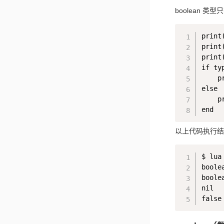
boolean 类型
print
print
print(
if ty
    p
else

    p
以上代码执行结
$ lua 
boolea
boolea
nil
