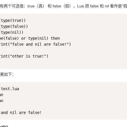
只有两个可选值：true（真） 和 false（假），Lua 把 false 和 nil 看作是
(type(true))

(type(false))

type(nil))

pe(false) or type(nil) then

rint("false and nil are false!")

rint("other is true!")

果如下：
test.lua 

n

n
