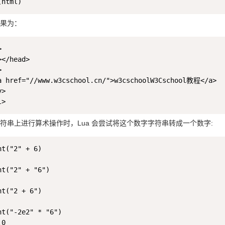
果为：


</head>



a href="//www.w3cschool.cn/">w3cschoolW3Cschool教程</a>

>

符串上进行算术操作时，Lua 会尝试将这个数字字符串转成一个数字:
t("2" + 6)

nt("2" + "6")

t("2 + 6")

nt("-2e2" * "6")

0
