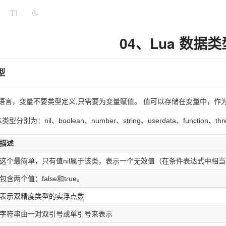
04、Lua 数据类
型
型语言，变量不要类型定义,只需要为变量赋值。 值可以存储在变量中，作
分别为：nil、boolean、number、string、userdata、function、thr
描述
这个最简单，只有值nil属于该类，表示一个无效值（在条件表达式中相当于f
包含两个值：false和true。
表示双精度类型的实浮点数
字符串由一对双引号或单引号来表示