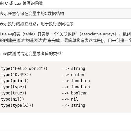
由 C 或 Lua 编写的函数
表示任意存储在变量中的C数据结构
表示执行的独立线路，用于执行协同程序
Lua 中的表（table）其实是一个”关联数组”（associative arrays
的创建是通过”构造表达式”来完成，最简单构造表达式是{}，用来创建一
ype函数测试给定变量或者值的类型：
(type("Hello world"))      --> string

(type(10.4*3))             --> number

(type(print))              --> function

(type(type))               --> function

(type(true))               --> boolean

(type(nil))                --> nil
