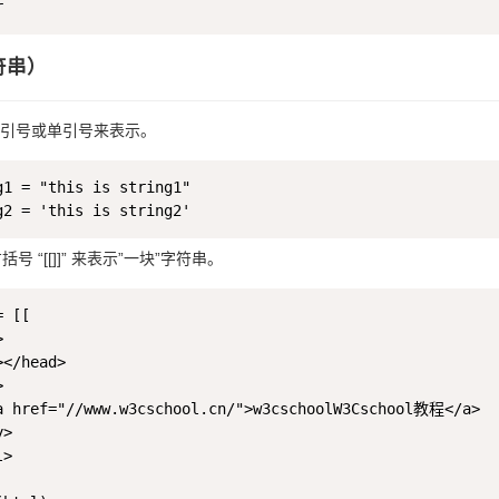
字符串）
引号或单引号来表示。
g1 = "this is string1"

括号 “[[]]” 来表示”一块”字符串。
 [[



</head>



a href="//www.w3cschool.cn/">w3cschoolW3Cschool教程</a>

>

>
