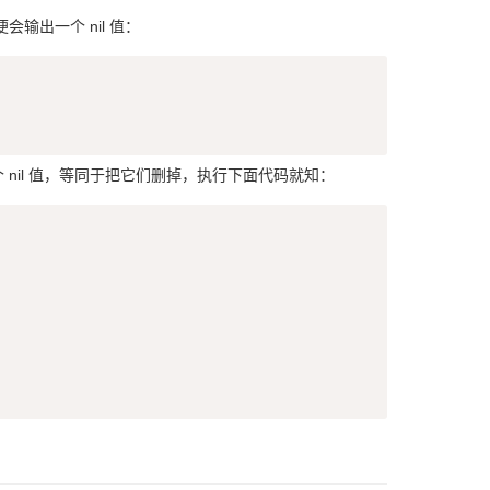
输出一个 nil 值：
Copy
赋一个 nil 值，等同于把它们删掉，执行下面代码就知：
Copy