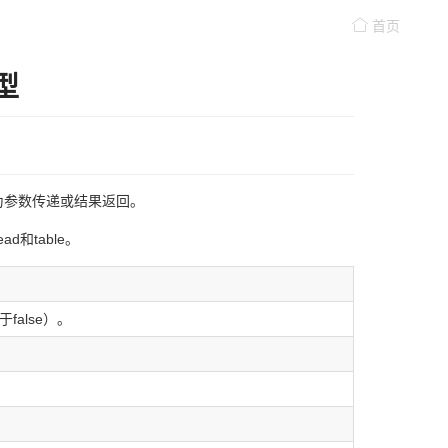
首页
型
为参数传递或结果返回。
ead和table。
alse）。