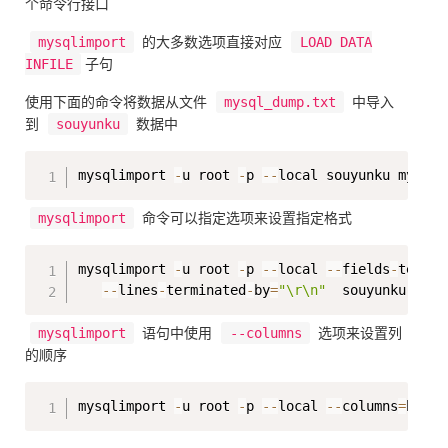
个命令行接口
mysqlimport
的大多数选项直接对应
LOAD DATA
INFILE
子句
使用下面的命令将数据从文件
mysql_dump.txt
中导入
到
souyunku
数据中
Copy
mysqlimport 
-
u root 
-
p 
-
-
local souyunku mysql_
mysqlimport
命令可以指定选项来设置指定格式
Copy
mysqlimport 
-
u root 
-
p 
-
-
local 
-
-
fields
-
termin
-
-
lines
-
terminated
-
by
=
"\r\n"
  souyunku mysq
mysqlimport
语句中使用
--columns
选项来设置列
的顺序
Copy
mysqlimport 
-
u root 
-
p 
-
-
local 
-
-
columns
=
b
,
c
,
a