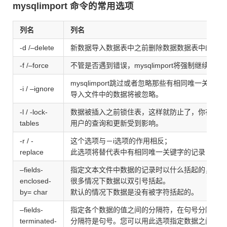
mysqlimport 命令的常用选项
列名
列名
-d /–delete
新数据导入数据表中之前删除数据数据表中的所有
-f /–force
不管是否遇到错误，mysqlimport将强制继续插入
mysqlimport跳过或者忽略那些有相同唯一关键字
-i / –ignore
导入文件中的数据将被忽略。
-l / -lock-
数据被插入之前锁住表，这样就防止了，你在更新
tables
用户的查询和更新受到影响。
-r / -
这个选项与－i选项的作用相反；
replace
此选项将替代表中有相同唯一关键字的记录
–fields-
指定文本文件中数据的记录时以什么括起的，
enclosed-
很多情况下数据以双引号括起。
by= char
默认的情况下数据是没有被字符括起的。
–fields-
指定各个数据的值之间的分隔符，在句号分隔的文
terminated-
分隔符是句号。您可以用此选项指定数据之间的分