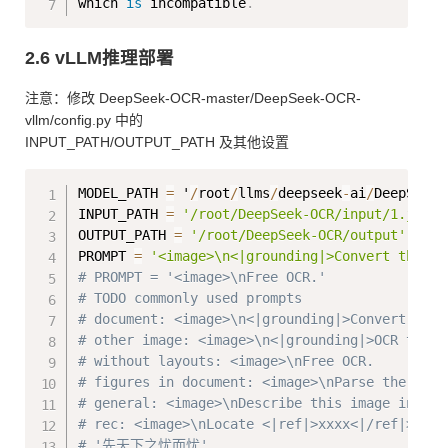
which 
is
 incompatible
.
2.6 vLLM推理部署
注意：修改 DeepSeek-OCR-master/DeepSeek-OCR-
vllm/config.py 中的
INPUT_PATH/OUTPUT_PATH 及其他设置
Copy
MODEL_PATH 
=
 '
/
root
/
llms
/
deepseek
-
ai
/
DeepSeek
-
INPUT_PATH 
=
'/root/DeepSeek-OCR/input/1.jpg'
OUTPUT_PATH 
=
'/root/DeepSeek-OCR/output'
# 
PROMPT 
=
'<image>\n<|grounding|>Convert the do
# PROMPT = '<image>\nFree OCR.'
# TODO commonly used prompts
# document: <image>\n<|grounding|>Convert the 
# other image: <image>\n<|grounding|>OCR this 
# without layouts: <image>\nFree OCR.
# figures in document: <image>\nParse the figu
# general: <image>\nDescribe this image in det
# rec: <image>\nLocate <|ref|>xxxx<|/ref|> in 
# '先天下之忧而忧'