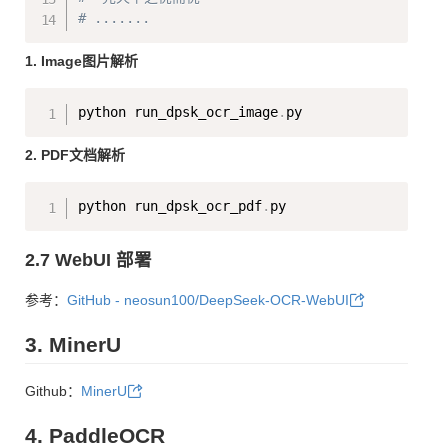
# .......
1. Image图片解析
Copy
python run_dpsk_ocr_image
.
2. PDF文档解析
Copy
python run_dpsk_ocr_pdf
.
2.7 WebUI 部署
参考：
GitHub - neosun100/DeepSeek-OCR-WebUI
3. MinerU
Github：
MinerU
4. PaddleOCR