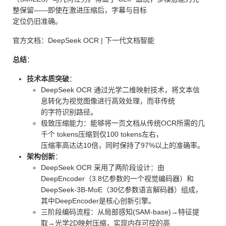
整保留——即使在激进压缩后，字幕与目标
定位仍旧准确。
官方文档：DeepSeek OCR | 下一代文档智能
总结
：
技术本质突破
：
DeepSeek OCR 通过光学二维映射技术，将文本信
息转化为视觉图像进行高效处理，而非传统
的字符识别路径。
极致压缩能力：能够将一页文档从传统OCR所需的几
千个 tokens压缩到仅100 tokens左右，
压缩率高达达10倍，同时保持了97%以上的准确率。
架构创新
：
DeepSeek OCR 采用了两阶段设计：由
DeepEncoder（3.8亿参数的一个视觉编码器）和
DeepSeek-3B-MoE（30亿参数语言解码器）组成，
其中DeepEncoder是核心创新引擎。
三阶段编码流程：从局部感知(SAM-base)→特征提
取→光学2D映射压缩，实现内存可控的高