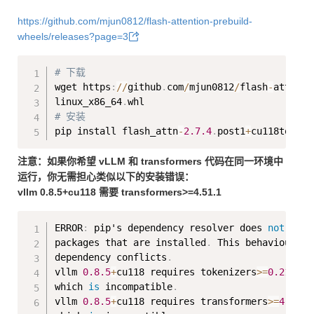
https://github.com/mjun0812/flash-attention-prebuild-
wheels/releases?page=3
Copy
# 下载
wget https
:
//
github
.
com
/
mjun0812
/
flash
-
attenti
linux_x86_64
.
# 安装
pip install flash_attn
-
2.7
.4
.
post1
+
cu118torch2
注意：如果你希望 vLLM 和 transformers 代码在同一环境中
运行，你无需担心类似以下的安装错误：
vllm 0.8.5+cu118 需要 transformers>=4.51.1
Copy
ERROR
:
 pip's dependency resolver does 
not
 curr
packages that are installed
.
 This behaviour 
is
dependency conflicts
.
vllm 
0.8
.5
+
cu118 requires tokenizers
>=
0.21
.1
,
 
which 
is
 incompatible
.
vllm 
0.8
.5
+
cu118 requires transformers
>=
4.51
.1