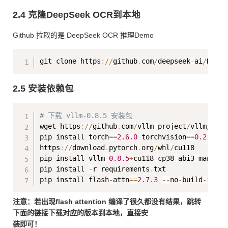
2.4 克隆DeepSeek OCR到本地
Github 拉取的是 DeepSeek OCR 推理Demo
Copy
git clone https
:
//
github
.
com
/
deepseek
-
ai
/
DeepS
2.5 安装依赖包
Copy
# 下载 vllm-0.8.5 安装包
wget https
:
//
github
.
com
/
vllm
-
project
/
vllm
/
rele
pip install torch
==
2.6
.0
 torchvision
==
0.21
.0
 t
https
:
//
download
.
pytorch
.
org
/
whl
/
cu118

pip install vllm
-
0.8
.5
+
cu118
-
cp38
-
abi3
-
manylin
pip install 
-
r requirements
.
txt

pip install flash
-
attn
==
2.7
.3
-
-
no
-
build
-
注意：若出现flash attention 编译了很久都没有结果，跳转
下面的链接下载对应的版本到本地，直接安
装即可！