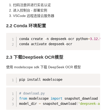
扫码注册并进行实名认证
进入控制台 - 部署实例
VSCode 远程连接云服务器
2.2 Conda 环境配置
Copy
conda create 
-
n deepseek
-
ocr python
=
3.12
.9
-
y

conda activate deepseek
-
2.3 下载DeepSeek OCR模型
使用 modelscope sdk 下载 DeepSeek OCR 模型
Copy
Copy
# download.py
from
 modelscope 
import
 snapshot_download

model_dir 
=
 snapshot_download
(
'deepseek-ai/Dee